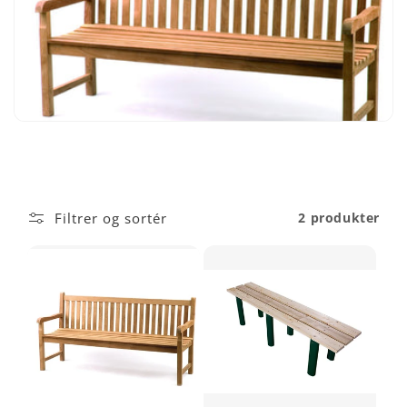
o
n
:
Filtrer og sortér
2 produkter