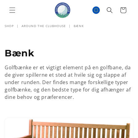
GÅ TIL
INDHOLD
Indkøbskurv
SHOP
|
AROUND THE CLUBHOUSE
|
BÆNK
K
Bænk
o
Golfbænke er et vigtigt element på en golfbane, da
l
de giver spillerne et sted at hvile sig og slappe af
under runden. Der findes mange forskellige typer
l
golfbænke, og den bedste type for dig afhænger af
dine behov og præferencer.
e
k
t
i